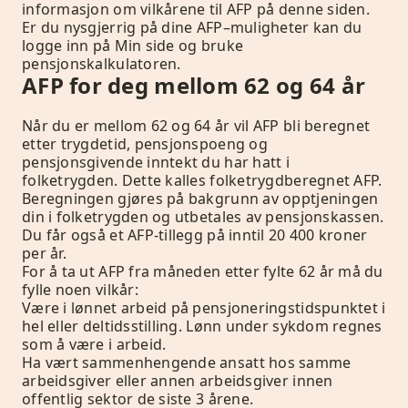
informasjon om vilkårene til AFP på denne siden.
Er du nysgjerrig på dine AFP–muligheter kan du
logge inn på Min side og bruke
pensjonskalkulatoren.
AFP for deg mellom 62 og 64 år
Når du er mellom 62 og 64 år vil AFP bli beregnet
etter trygdetid, pensjonspoeng og
pensjonsgivende inntekt du har hatt i
folketrygden. Dette kalles folketrygdberegnet AFP.
Beregningen gjøres på bakgrunn av opptjeningen
din i folketrygden og utbetales av pensjonskassen.
Du får også et AFP-tillegg på inntil 20 400 kroner
per år.
For å ta ut AFP fra måneden etter fylte 62 år må du
fylle noen vilkår:
Være i lønnet arbeid på pensjoneringstidspunktet i
hel eller deltidsstilling. Lønn under sykdom regnes
som å være i arbeid.
Ha vært sammenhengende ansatt hos samme
arbeidsgiver eller annen arbeidsgiver innen
offentlig sektor de siste 3 årene.