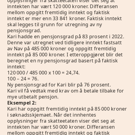
opplysninger fra skatteetaten viser det seg at
inntekten har vært 120 000 kroner. Differansen
mellom oppgitt fremtidig inntekt og faktisk
inntekt er mer enn 33 841 kroner. Faktisk inntekt
skal legges til grunn for utregning av ny
pensjonsgrad.
Kari hadde en pensjonsgrad på 83 prosent i 2022.
Denne var utregnet ved tidligere inntekt fastsatt
av Nav på 485 000 kroner og oppgitt fremtidig
inntekt på 85 000 kroner. I etteroppgjøret blir det
beregnet en ny pensjonsgrad basert på faktisk
inntekt:
120 000 / 485 000 x 100 = 24,74.
100 – 24 = 76.
Ny pensjonsgrad for Kari blir på 76 prosent.
Kari vil få vedtak med krav om å betale tilbake for
mye utbetalt pensjon.
Eksempel 2:
Kari har oppgitt fremtidig inntekt på 85 000 kroner
i søknadsskjemaet. Når det innhentes
opplysninger fra skatteetaten viser det seg at
inntekten har vært 50 000 kroner. Differansen
mellom oppgitt fremtidig inntekt og faktisk