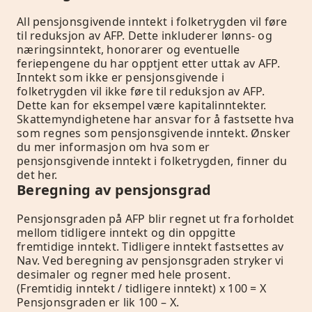
All pensjonsgivende inntekt i folketrygden vil føre
til reduksjon av AFP. Dette inkluderer lønns- og
næringsinntekt, honorarer og eventuelle
feriepengene du har opptjent etter uttak av AFP.
Inntekt som ikke er pensjonsgivende i
folketrygden vil ikke føre til reduksjon av AFP.
Dette kan for eksempel være kapitalinntekter.
Skattemyndighetene har ansvar for å fastsette hva
som regnes som pensjonsgivende inntekt.
Ønsker
du mer informasjon om hva som er
pensjonsgivende inntekt i folketrygden, finner du
det her.
Beregning av pensjonsgrad
Pensjonsgraden på AFP blir regnet ut fra forholdet
mellom tidligere inntekt og din oppgitte
fremtidige inntekt. Tidligere inntekt fastsettes av
Nav. Ved beregning av pensjonsgraden stryker vi
desimaler og regner med hele prosent.
(Fremtidig inntekt / tidligere inntekt) x 100 = X
Pensjonsgraden er lik 100 – X.