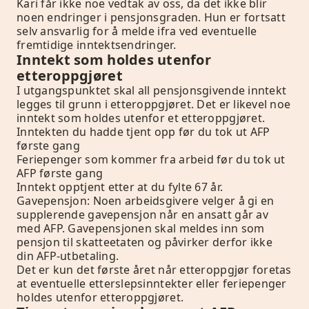
Kari får ikke noe vedtak av oss, da det ikke blir
noen endringer i pensjonsgraden. Hun er fortsatt
selv ansvarlig for å melde ifra ved eventuelle
fremtidige inntektsendringer.
Inntekt som holdes utenfor
etteroppgjøret
I utgangspunktet skal all pensjonsgivende inntekt
legges til grunn i etteroppgjøret. Det er likevel noe
inntekt som holdes utenfor et etteroppgjøret.
Inntekten du hadde tjent opp før du tok ut AFP
første gang
Feriepenger som kommer fra arbeid før du tok ut
AFP første gang
Inntekt opptjent etter at du fylte 67 år.
Gavepensjon: Noen arbeidsgivere velger å gi en
supplerende gavepensjon når en ansatt går av
med AFP. Gavepensjonen skal meldes inn som
pensjon til skatteetaten og påvirker derfor ikke
din AFP-utbetaling.
Det er kun det første året når etteroppgjør foretas
at eventuelle etterslepsinntekter eller feriepenger
holdes utenfor etteroppgjøret.