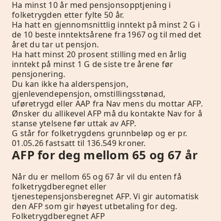
Ha minst 10 år med pensjonsopptjening i
folketrygden etter fylte 50 år.
Ha hatt en gjennomsnittlig inntekt på minst 2 G i
de 10 beste inntektsårene fra 1967 og til med det
året du tar ut pensjon.
Ha hatt minst 20 prosent stilling med en årlig
inntekt på minst 1 G de siste tre årene før
pensjonering.
Du kan ikke ha alderspensjon,
gjenlevendepensjon, omstillingsstønad,
uføretrygd eller AAP fra Nav mens du mottar AFP.
Ønsker du allikevel AFP må du kontakte Nav for å
stanse ytelsene før uttak av AFP.
G står for folketrygdens grunnbeløp
og er pr.
01.05.26 fastsatt til 136.549 kroner.
AFP for deg mellom 65 og 67 år
Når du er mellom 65 og 67 år vil du enten få
folketrygdberegnet eller
tjenestepensjonsberegnet AFP. Vi gir automatisk
den AFP som gir høyest utbetaling for deg.
Folketrygdberegnet AFP