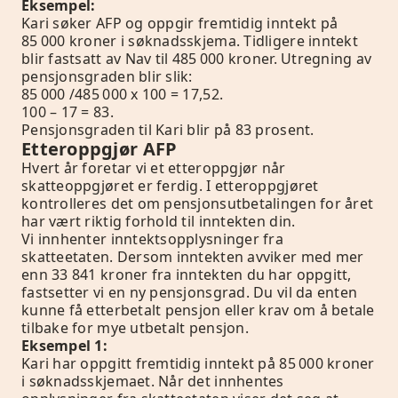
Eksempel:
Kari søker AFP og oppgir fremtidig inntekt på
85 000 kroner i søknadsskjema. Tidligere inntekt
blir fastsatt av Nav til 485 000 kroner. Utregning av
pensjonsgraden blir slik:
85 000 /485 000 x 100 = 17,52.
100 – 17 = 83.
Pensjonsgraden til Kari blir på 83 prosent.
Etteroppgjør AFP
Hvert år foretar vi et etteroppgjør når
skatteoppgjøret er ferdig. I etteroppgjøret
kontrolleres det om pensjonsutbetalingen for året
har vært riktig forhold til inntekten din.
Vi innhenter inntektsopplysninger fra
skatteetaten. Dersom inntekten avviker med mer
enn 33 841 kroner fra inntekten du har oppgitt,
fastsetter vi en ny pensjonsgrad. Du vil da enten
kunne få etterbetalt pensjon eller krav om å betale
tilbake for mye utbetalt pensjon.
Eksempel 1:
Kari har oppgitt fremtidig inntekt på 85 000 kroner
i søknadsskjemaet. Når det innhentes