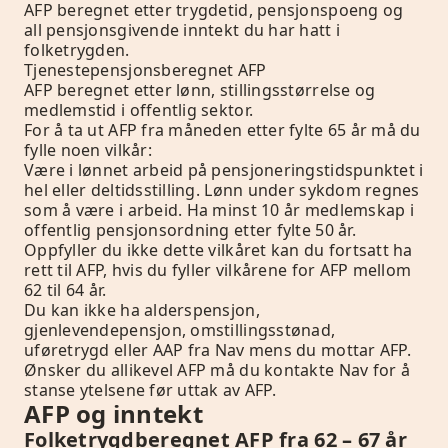
AFP beregnet etter trygdetid, pensjonspoeng og
all pensjonsgivende inntekt du har hatt i
folketrygden.
Tjenestepensjonsberegnet AFP
AFP beregnet etter lønn, stillingsstørrelse og
medlemstid i offentlig sektor.
For å ta ut AFP fra måneden etter fylte 65 år må du
fylle noen vilkår:
Være i lønnet arbeid på pensjoneringstidspunktet i
hel eller deltidsstilling. Lønn under sykdom regnes
som å være i arbeid. Ha minst 10 år medlemskap i
offentlig pensjonsordning etter fylte 50 år.
Oppfyller du ikke dette vilkåret kan du fortsatt ha
rett til AFP, hvis du fyller vilkårene for AFP mellom
62 til 64 år.
Du kan ikke ha alderspensjon,
gjenlevendepensjon, omstillingsstønad,
uføretrygd eller AAP fra Nav mens du mottar AFP.
Ønsker du allikevel AFP må du kontakte Nav for å
stanse ytelsene før uttak av AFP.
AFP og inntekt
Folketrygdberegnet AFP fra 62 – 67 år