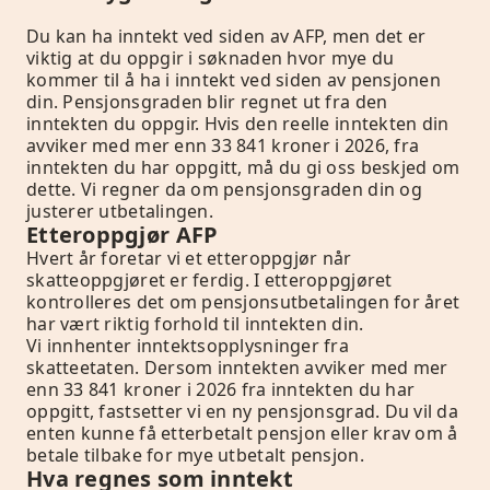
Du kan ha inntekt ved siden av AFP, men det er
viktig at du oppgir i søknaden hvor mye du
kommer til å ha i inntekt ved siden av pensjonen
din. Pensjonsgraden blir regnet ut fra den
inntekten du oppgir. Hvis den reelle inntekten din
avviker med mer enn 33 841 kroner i 2026, fra
inntekten du har oppgitt, må du gi oss beskjed om
dette. Vi regner da om pensjonsgraden din og
justerer utbetalingen.
Etteroppgjør AFP
Hvert år foretar vi et etteroppgjør når
skatteoppgjøret er ferdig. I etteroppgjøret
kontrolleres det om pensjonsutbetalingen for året
har vært riktig forhold til inntekten din.
Vi innhenter inntektsopplysninger fra
skatteetaten. Dersom inntekten avviker med mer
enn 33 841 kroner i 2026 fra inntekten du har
oppgitt, fastsetter vi en ny pensjonsgrad. Du vil da
enten kunne få etterbetalt pensjon eller krav om å
betale tilbake for mye utbetalt pensjon.
Hva regnes som inntekt