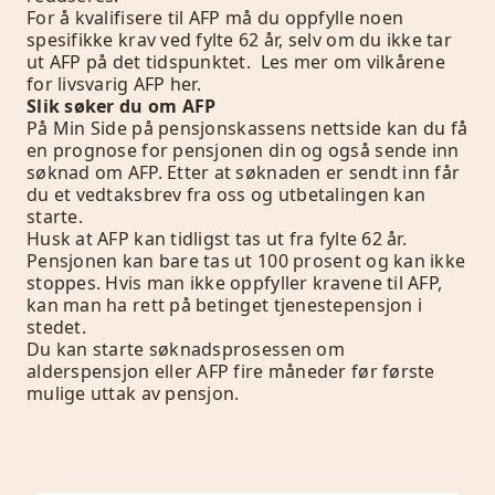
For å kvalifisere til AFP må du oppfylle noen
spesifikke krav ved fylte 62 år, selv om du ikke tar
ut AFP på det tidspunktet. Les mer om
vilkårene
for livsvarig AFP her.
Slik søker du om AFP
På
Min Side
på pensjonskassens nettside kan du få
en prognose for pensjonen din og også sende inn
søknad om AFP. Etter at søknaden er sendt inn får
du et vedtaksbrev fra oss og utbetalingen kan
starte.
Husk at AFP kan tidligst tas ut fra fylte 62 år.
Pensjonen kan bare tas ut 100 prosent og kan ikke
stoppes. Hvis man ikke oppfyller kravene til AFP,
kan man ha rett på betinget tjenestepensjon i
stedet.
Du kan starte søknadsprosessen om
alderspensjon eller AFP fire måneder før første
mulige uttak av pensjon.