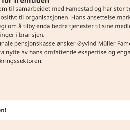
t for fremtiden
frem til samarbeidet med Famestad og har stor t
positivt til organisasjonen. Hans ansettelse mark
tegi om å tilby enda bedre tjenester til sine m
inger i bransjen.
le pensjonskasse ønsker Øyvind Müller Fa
 dra nytte av hans omfattende ekspertise og eng
ikringssektoren.
en!