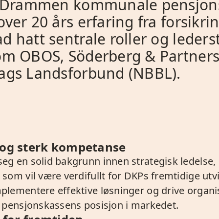
or Drammen kommunale pensjon
ver 20 års erfaring fra forsikr
 hatt sentrale roller og ledersti
om OBOS, Söderberg & Partner
ags Landsforbund (NBBL).
g og sterk kompetanse
eg en solid bakgrunn innen strategisk ledelse, 
som vil være verdifullt for DKPs fremtidige utv
plementere effektive løsninger og drive organi
e pensjonskassens posisjon i markedet.