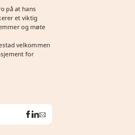
ro på at hans
erer et viktig
edlemmer og møte
mestad velkommen
asjement for