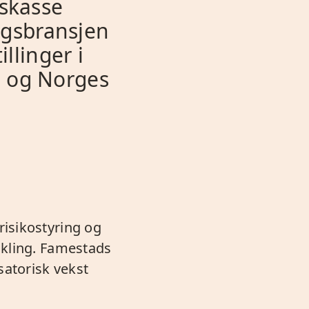
skasse
ingsbransjen
llinger i
s og Norges
risikostyring og
ikling. Famestads
satorisk vekst