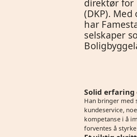
direktør f
(DKP). Med o
har Famestad
selskaper s
Boligbyggel
Solid erfarin
Han bringer med s
kundeservice, noe 
kompetanse i å im
forventes å styrk