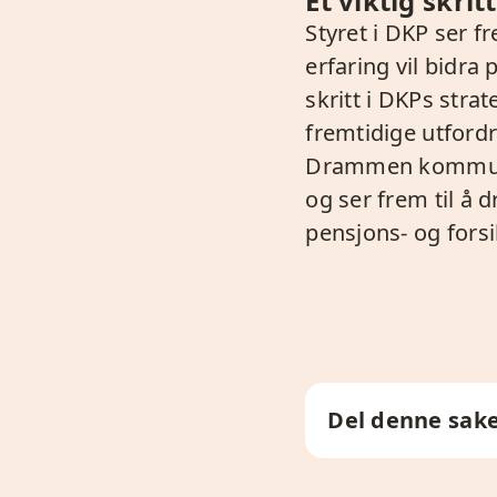
Et viktig skrit
Styret i DKP ser 
erfaring vil bidra 
skritt i DKPs stra
fremtidige utfordr
Drammen kommuna
og ser frem til å
pensjons- og fors
Del denne sak