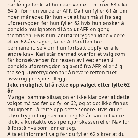
har lenge tenkt at hun kan vente til hun er 63 eller
64 år før hun vurderer AFP. Da hun fyller 61 år om
noen måneder, får hun vite at hun må si fra seg
uføretrygden før hun fyller 62 hvis hun ønsker å
beholde muligheten til å ta ut AFP en gang i
fremtiden. Hvis hun lar uføretrygden løpe videre
etter 62-årsdagen, faller AFP-retten bort
permanent, selv om hun fortsatt oppfyller alle
andre krav. Kari står dermed overfor et valg som
får konsekvenser for resten av livet: enten å
beholde uføretrygden og avstå fra AFP, eller å gi
fra seg uføretrygden for å bevare retten til et
livsvarig pensjonstillegg.
Ikke mulighet til å rette opp valget etter fylte 62
år
Mange i samme situasjon er ikke klar over at dette
valget må tas før de fyller 62, og at det ikke finnes
mulighet til å rette opp dette senere. Hvis du er
uføretrygdet og nærmer deg 62 år kan det være
klokt å kontakte oss i pensjonskassen eller Nav for
å forstå hva som lønner seg.
Å ta et informert valg før du fyller 62 sikrer at du