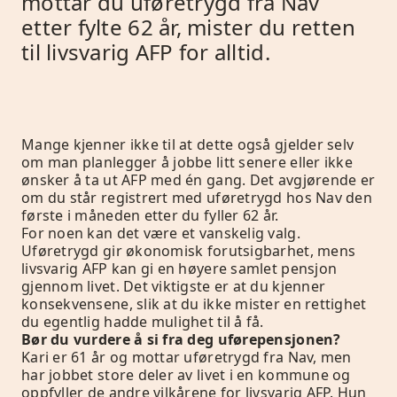
mottar du uføretrygd fra Nav
etter fylte 62 år, mister du retten
til livsvarig AFP for alltid.
Mange kjenner ikke til at dette også gjelder selv
om man planlegger å jobbe litt senere eller ikke
ønsker å ta ut AFP med én gang. Det avgjørende er
om du står registrert med uføretrygd hos Nav den
første i måneden etter du fyller 62 år.
For noen kan det være et vanskelig valg.
Uføretrygd gir økonomisk forutsigbarhet, mens
livsvarig AFP kan gi en høyere samlet pensjon
gjennom livet. Det viktigste er at du kjenner
konsekvensene, slik at du ikke mister en rettighet
du egentlig hadde mulighet til å få.
Bør du vurdere å si fra deg uførepensjonen?
Kari er 61 år og mottar uføretrygd fra Nav, men
har jobbet store deler av livet i en kommune og
oppfyller de andre vilkårene for livsvarig AFP. Hun